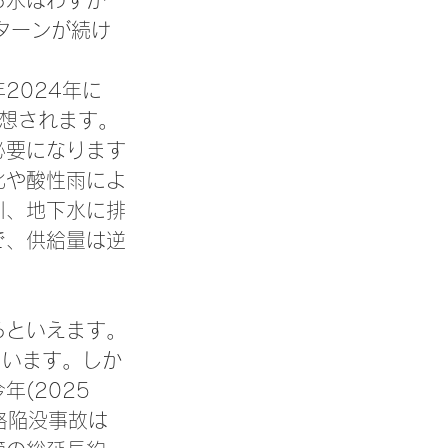
る水はわずか
ターンが続け
2024年に
予想されます。
必要になります
化や酸性雨によ
川、地下水に排
で、供給量は逆
るといえます。
ています。しか
(2025
路陥没事故は