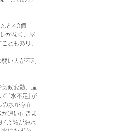
んと40億
イレがなく、屋
すこともあり、
の弱い人が不利
や気候変動、産
て｢水不足｣が
ルの水が存在
像が追い付きま
7.5％が海水