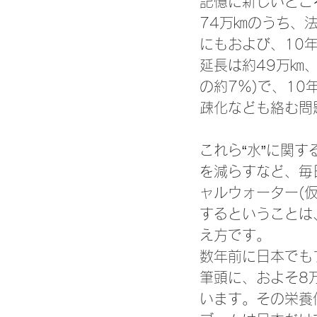
記憶に新しいとこ
74万㎞のうち、法
にもおよび、10
延長は約49万㎞
の約7％)で、10
疎化なども絡む問
これら“水”に関
を減らすなど、毎
ャルウォーター(
するということは
え方です。
数年前に日本でも
筆頭に、およそ8
います。その栄養