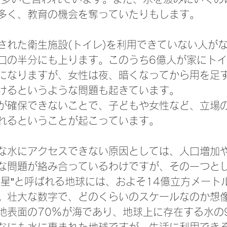
多く、教育の機会を奪っていたりもします。
された衛生施設(トイレ)を利用できていない人がな
口の半分にも上ります。このうち6億人が家にト
になりますが、女性は夜、暗くなってから用を足
けるというような問題も起きています。
が確保できないことで、子どもや女性など、立場
れるということが起こっています。
な水にアクセスできない原因としては、人口増加
な問題が絡み合っているわけですが、その一つとし
惑星”と呼ばれる地球には、およそ14億立方メート
。壮大な数字で、どのくらいのスケールなのか想
地表面の70％が海であり、地球上に存在する水の9