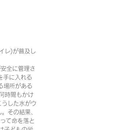
イレ)が普及し
が安全に管理さ
を手に入れる
きる場所がある
何時間もかけ
こうした水がウ
ん。その結果、
よって命を落と
は子どもの労