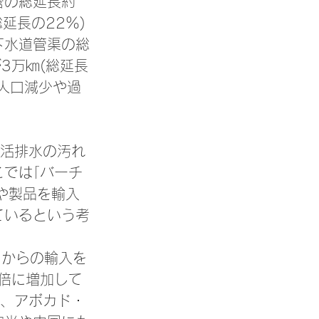
管の総延長約
延長の22％)
下水道管渠の総
3万㎞(総延長
。人口減少や過
生活排水の汚れ
では｢バーチ
や製品を輸入
ているという考
コからの輸入を
数倍に増加して
が、アボカド・