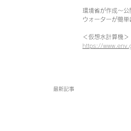
環境省が作成～公
ウォーターが簡単
＜仮想水計算機＞
https://www.env.g
最新記事