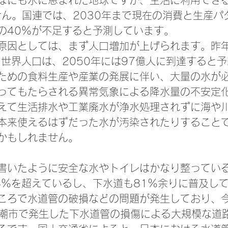
なにも水に恵まれた地球ですが、生活に利用でき
ません。国連では、2030年まで現在の消費と生産パ
の40％が不足すると予測しています。
原因としては、まず人口増加が上げられます。昨年
た世界人口は、2050年には97億人に到達すると
ための食料生産や産業の発展に伴い、大量の水が
ってもたらされる異常気象による降水量の不安定
えて生活排水や工業廃水が浄水処理されずに海や
本来使えるはずだった水が汚染されたりすること
かもしれません。
書いたように安全な水やトイレはかなり整ってい
8％を超えているし、下水道も81％余りに普及し
ころで水道管の破損などの問題が発生しており、今年
八潮市で発生した下水道管の損傷による大規模な道