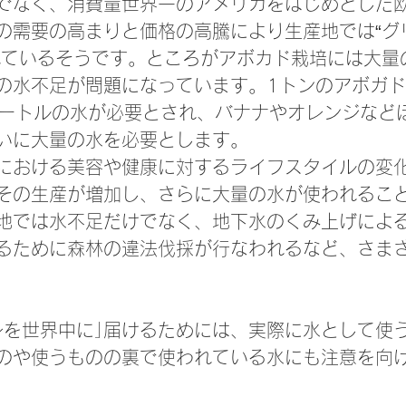
でなく、消費量世界一のアメリカをはじめとした
の需要の高まりと価格の高騰により生産地では“グ
れているそうです。ところがアボカド栽培には大量
の水不足が問題になっています。1トンのアボガ
方メートルの水が必要とされ、バナナやオレンジなど
いに大量の水を必要とします。
における美容や健康に対するライフスタイルの変
その生産が増加し、さらに大量の水が使われるこ
地では水不足だけでなく、地下水のくみ上げによ
るために森林の違法伐採が行なわれるなど、さま
レを世界中に｣届けるためには、実際に水として使
のや使うものの裏で使われている水にも注意を向