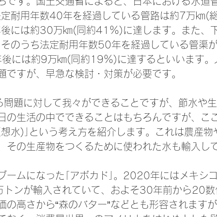
ろです。国土交通省によると、日本における水道
定耐用年数40年を経過している管路は約7万㎞(総
年後には約30万㎞(同約41％)に達します。また、
、そのうち法定耐用年数50年を経過している管渠が
年後には約9万㎞(同約19％)に達するといいます
題ですが、早急な検討・対策が必要です。
する問題に対して我々ができることですが、節水や
日の生活の中でできることはもちろんですが、ここ
仮想水)｣という考え方を紹介します。これは農産物
、その生産物をつくるために使われた水も輸入し
ブームになった｢アボカド｣。2020年にはメキシ
万トンが輸入されていて、およそ30年前から20
価の高さから“森のバター”などとも形容されます