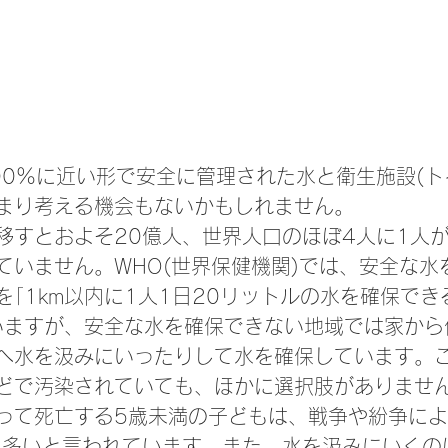
00％に近い形で安全に管理された水と衛生施設(ト
まり考える機会もないかもしれません。
移すとおよそ20億人、世界人口のほぼ4人に1人
ていません。WHO(世界保健機関)では、安全な水
を｢1km以内に1人1日20リットルの水を確保で
いますが、安全な水を確保できない地域では家から
へ水を汲みにいったりして水を確保しています。
どで汚染されていても、ほかに選択肢がありませ
って死亡する5歳未満の子どもは、戦争や紛争に
も多いと言われています。また、水を汲みにいくの